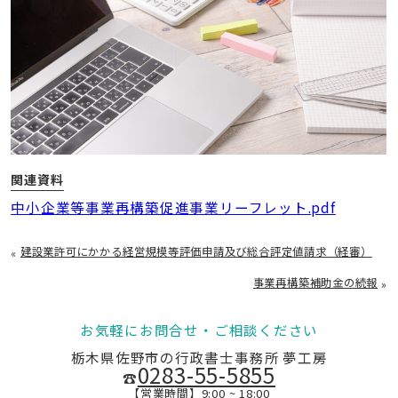
関連資料
中小企業等事業再構築促進事業リーフレット.pdf
建設業許可にかかる経営規模等評価申請及び総合評定値請求（経審）
«
事業再構築補助金の続報
»
お気軽にお問合せ・ご相談ください
栃木県佐野市の行政書士事務所 夢工房
0283-55-5855
☎
【営業時間】9:00 ~ 18:00