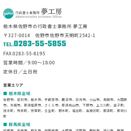
栃木県佐野市の行政書士事務所 夢工房
〒327-0014 佐野市佐野市天明町2542-1
0283-55-5855
TEL.
FAX.0283-55-8195
営業時間／9:00～18:00
定休日／土日祝
営業エリア
栃木県全域
佐野市、足利市、栃木市、宇都宮市、鹿沼市、日光市、小山市、真岡市、大田原
市、矢板市、那須塩原市、さくら市、那須烏山市、下野市、上三川町、益子町、
茂木町、市貝町、芳賀町、壬生町、野木町、塩谷町、高根沢町、那須町、那珂川
町
群馬県全域
前橋市、高崎市、桐生市、伊勢崎市、太田市、沼田市、館林市、渋川市、藤岡